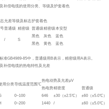
及补偿电缆的使用分类、等级及护套着色
志
允差等级及标志
护套着色
号
普通级
精密级
普通级
精密级
本安型
黑色
灰色
蓝色
/
S
黑色
黄色
蓝色
标准GB4989-85中，普通级用B表示，精密级用A表示。
及补偿电缆的热电特性及允差
热电动势及允差μV
使用分类
导线温度范围℃
热电势
精密度
普通级
G
0~100
646
±30（±2.5℃）
±60（±5.0℃）
H
0~200
1440
/
±60（±5.0℃）