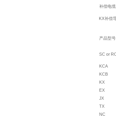
补偿电缆
KX补偿
产品型号
SC or R
KCA
KCB
KX
EX
JX
TX
NC