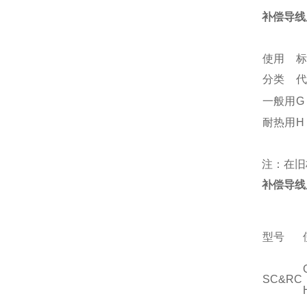
补偿导线
使用
标
分类
代
一般用
G
耐热用
H
注：在旧
补偿导线
型号
SC&RC