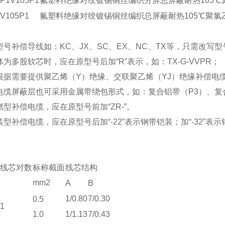
FP1V105P1
氟塑料绝缘对绞镀锡铜丝编织分屏总屏蔽耐热105
FV105P1
氟塑料绝缘对绞镀锡铜丝编织总屏蔽耐热105℃聚氯
号补偿导线如：KC、JX、SC、EX、NC、TX等，只需改写型号的*
体为多股软芯时，应在原型号后加“R”表示，如：TX-G-VVPR；
根据需要提供聚乙烯（Y）绝缘、交联聚乙烯（YJ）绝缘补偿电
电缆屏蔽层也可采用金属带绕包形式，如：复合铝带（P3）、复
燃型补偿电缆，应在原型号前加“ZR-”。
装型补偿电缆，应在原型号后加“-22”表示钢带铠装；加“-32”表
线芯对数
标称截面
线芯结构
mm2
A
B
1/0.80
7/0.30
0.5
1
1.0
1/1.13
7/0.43