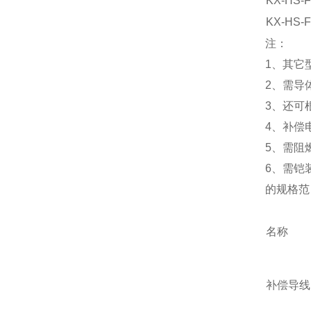
KX-HS-
KX-HS-
注：
1、其它型
2、需导
3、还可
4、补偿
5、需阻
6、需铠
的规格范
名称
补偿导线