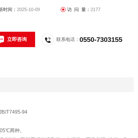
、还可根据需要提供聚乙烯（Y）绝缘、交联聚乙烯（YJ）绝缘
新时间：
2025-10-09
访 问 量：
2177
偿电缆。
、补偿电缆屏蔽层也可采用金属带绕包形式，如：复合铝带
P3）、复合铜带（P2）；
、需阻
0550-7303155
立即咨询
联系电话：
T7495-94
105℃两种。