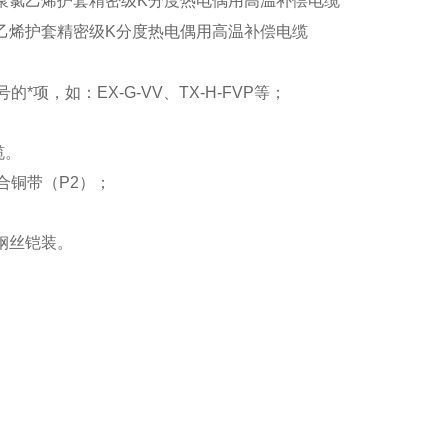
℃聚氯乙烯护套精密级K分度热电偶用高温补偿电缆
乙烯护套精密级K分度热电偶用高温补偿电缆
项，如：EX-G-VV、TX-H-FVP等；
缆。
合铜带（P2）；
示钢丝铠装。