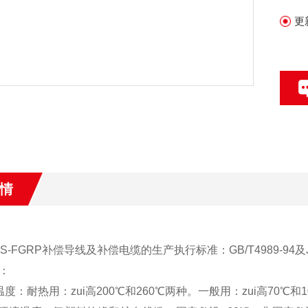
3
更
补
4
（
5
情
-HS-FGRP补偿导线及补偿电缆的生产执行标准：GB/T4989-94及JB/
：
度：耐热用：zui高200℃和260℃两种。一般用：zui高70℃和