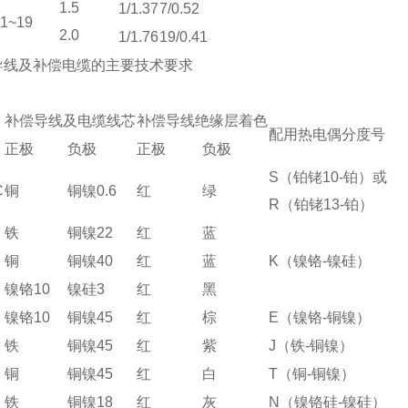
1.5
1/1.37
7/0.52
1~19
2.0
1/1.76
19/0.41
导线及补偿电缆的主要技术要求
补偿导线及电缆线芯
补偿导线绝缘层着色
配用热电偶分度号
正极
负极
正极
负极
S（铂铑10-铂）或
C
铜
铜镍0.6
红
绿
R（铂铑13-铂）
铁
铜镍22
红
蓝
铜
铜镍40
红
蓝
K（镍铬-镍硅）
镍铬10
镍硅3
红
黑
镍铬10
铜镍45
红
棕
E（镍铬-铜镍）
铁
铜镍45
红
紫
J（铁-铜镍）
铜
铜镍45
红
白
T（铜-铜镍）
铁
铜镍18
红
灰
N（镍铬硅-镍硅）