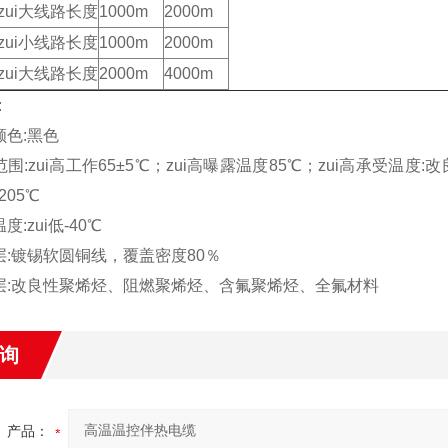
zui大线路长度
1000m
2000m
zui小线路长度
1000m
2000m
zui大线路长度
2000m
4000m
:
颜色:黑色
围:zui高工作65±5℃；zui高曝露温度85℃；zui高承受温度
05℃
度:zui低-40℃
层:镀锡软圆铜线，覆盖密度80％
层:改良性聚烯烃、阻燃聚烯烃、含氟聚烯烃、全氟材料
询
产品：