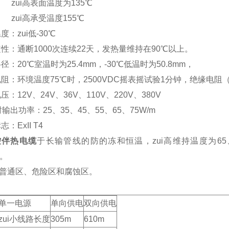
高表面温度为135℃
高承受温度155℃
：zui低-30℃
：通断1000次连续22天，发热量维持在90℃以上。
20℃室温时为25.4mm，-30℃低温时为50.8mm，
：环境温度75℃时，2500VDC摇表摇试验1分钟，绝缘电阻（导
12V、24V、36V、110V、220V、380V
出功率：25、35、45、55、65、75W/m
ExII T4
控伴热电缆
于长输管线的防的冻和恒温，zui高维持温度为65、
）。
普通区、危险区和腐蚀区。
单一电源
单向供电
双向供电
zui小线路长度
305m
610m