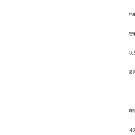
您
您
联
常
详
补