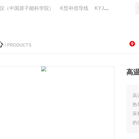
仪（中国原子能科学院）
K型补偿导线
KYJV22控制电缆供应
心
/ PRODUCTS
高
高
热
采
的