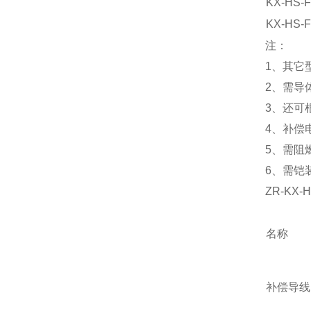
KX-HS-
KX-HS-
注：
1、其它型
2、需导
3、还可
4、补偿
5、需阻
6、需铠
ZR-KX
名称
补偿导线