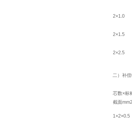
2×1.0
2×1.5
2×2.5
二）补偿
芯数×标
截面mm
1×2×0.5