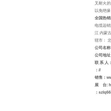
叉耐火的电
以免绝缘
全国热销
电缆远销浙
江 内蒙古
辖市： 北
公司名称
公司地址
联 系 人
：//
销售：ww
展 台:
h
：szlq666