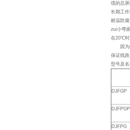
缆的总
长期工
耐温防腐
zui小
在20℃
因为耐火
保证线路
型号及名
DJFGP
DJFPGP
DJFPG