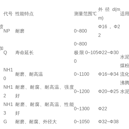
外径d(m
代号
性能特点
测量范围℃
适
m)
喷
Φ16，Φ2
NP
耐磨
0~800
2
0~800
加
Q
寿命延长
极限0~105
Φ22~Φ30
水
0
煤
NH1
耐磨、耐高温
0~1100
Φ16~Φ34
流
0
沸
NH1
耐磨、耐腐、耐高温、强度
0~1200
Φ20~Φ25
水
2
好
NH1
耐磨、耐腐、耐高温、性能
0~1300
Φ22
3
好
G
耐磨、耐腐、外径大
0~1050
Φ32~Φ38