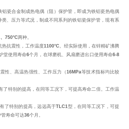
铁铝瓷合金制成热电偶（阻）保护管，即成为铁铝瓷热电偶
质种类、压力等式况，制成不同系列的铁铝瓷保护管，现有系
C
、
750°C
两种。
抗热抗震性，工作温度
1100°C
。经实际使用，在锌精矿沸腾
炉堂使用寿命
6
个月，在球磨机、风扇磨进出口使用寿命
6-8
热震性、高温热强性、工作压力（
16MPa
等技术指标均比较
有了特别的提高，在同等工况下，可提高寿命二倍。工作温
有了特别的提高，远远高于
TLC1
型，在同等工况下，可提
护管寿命可达
36
个月。