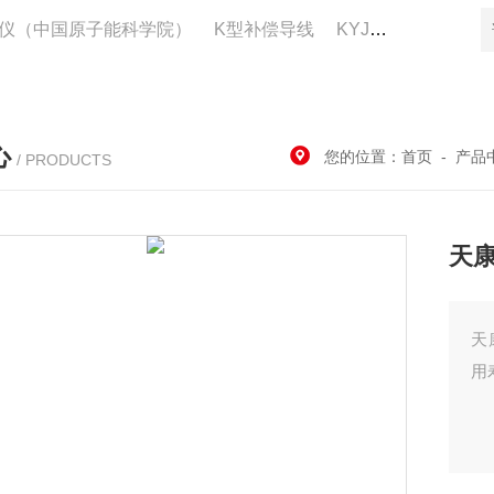
仪（中国原子能科学院）
K型补偿导线
KYJV22控制电缆供应
心
您的位置：
首页
-
产品
/ PRODUCTS
天
天
用