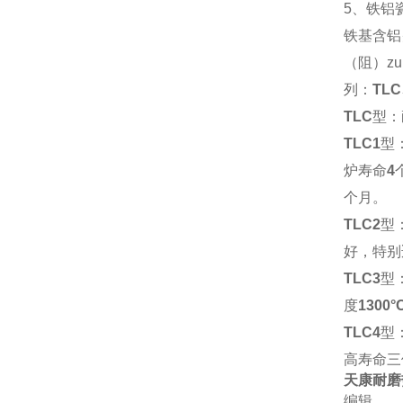
5、铁铝
铁基含铝
（阻）z
列：
TLC
TLC
型：
TLC1
型
炉寿命
4
个月。
TLC2
型
好，特别
TLC3
型
度
1300°
TLC4
型
高寿命三
天康耐磨
编辑