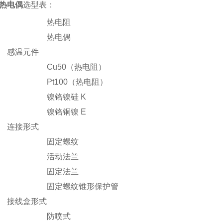
热电偶
选型表：
热电阻
热电偶
感温元件
Cu50（热电阻）
Pt100（热电阻）
镍铬镍硅 K
镍铬铜镍 E
连接形式
固定螺纹
活动法兰
固定法兰
固定螺纹锥形保护管
接线盒形式
防喷式