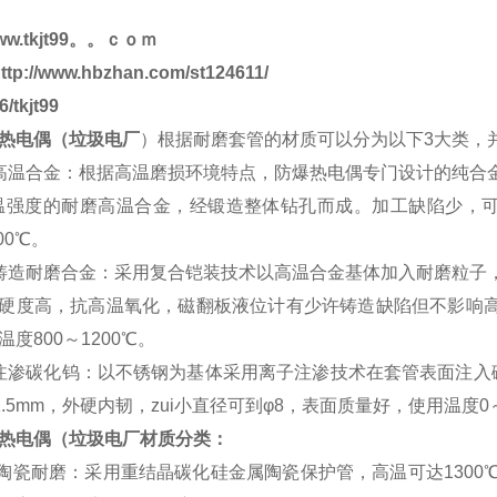
w.tkjt99。。ｃｏｍ
ttp://www.hbzhan.com/st124611/
/tkjt99
热电偶（垃圾电厂
）根据耐磨套管的材质可以分为以下3大类，
高温合金：根据高温磨损环境特点，防爆热电偶专门设计的纯合
温强度的耐磨高温合金，经锻造整体钻孔而成。加工缺陷少，
00℃。
铸造耐磨合金：采用复合铠装技术以高温合金基体加入耐磨粒子
硬度高，抗高温氧化，磁翻板液位计有少许铸造缺陷但不影响高
度800～1200℃。
注渗碳化钨：以不锈钢为基体采用离子注渗技术在套管表面注入
 ～1.5mm，外硬内韧，zui小直径可到φ8，表面质量好，使用温
热电偶（垃圾电厂材质分类：
属陶瓷耐磨：采用重结晶碳化硅金属陶瓷保护管，高温可达130