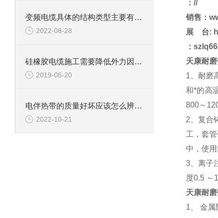
：//
变频电缆具体的结构类型主要有哪些？
销售：ww
2022-08-28
展 台:
h
：szlq666
天康耐磨
硅橡胶电缆施工需要降低外力因素影响
2019-06-20
1、耐磨
和*的高
800～12
电伴热带的质量好坏应该怎么辨别？
2、复合
2022-10-21
工，套管
中，使用温
3、离子
度0.5
天康耐磨
1、 金