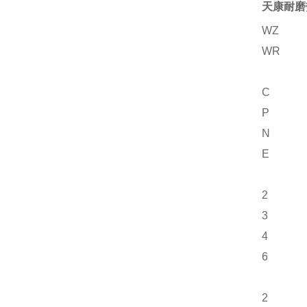
天康耐磨
WZ
WR
C
P
N
E
2
3
4
6
2