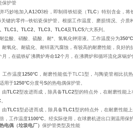
瓷保护管
并巧妙地加入
A1
2
O
3粉，即制得铁铝瓷（
TLC
）特别含金，将
ui关键的零件--铁铝瓷保护管。根据工作温度、磨损情况、介
、
TLC1
、
TLC2
、
TLC3
、
TLC4
及
TLC5
六大系列。
耐盐酸、硝酸、硫酸、耐*、氢氧化钾溶液。工作温度分为
350°
：耐氧化、耐硫化、耐锌蒸汽腐蚀，有较高的耐磨性能，良好的
个月，在硫铁矿沸腾炉寿命
12
个月，在沸腾炉和循环流化床锅炉
：工作温度
1250°C
，耐磨性能低于TLC1型，与陶瓷管相比抗
适用于
1250°C
分度号
S
的热电偶保护管。
：由
TLC2
型改进而成，除具备
TLC2
型的特点外，在耐磨性能上
C
。
：由
TLC1
型必进而成，除具备
TLC1
型的特点外，在耐磨性能上
倍，工作温度
1100°C
。经实际使用，在球磨机进出口测温用保
热电偶（垃圾电厂）
保护管类型及性能