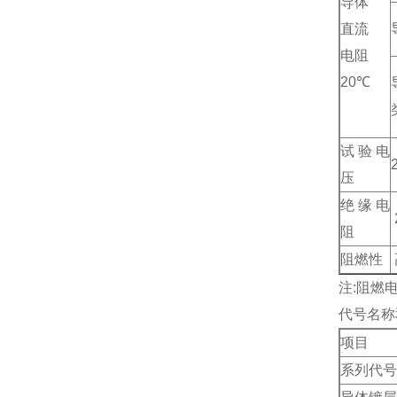
导体
直流
电阻
20℃
试验电
压
绝缘电
阻
阻燃性
注:阻燃
代号名称
项目
系列代号