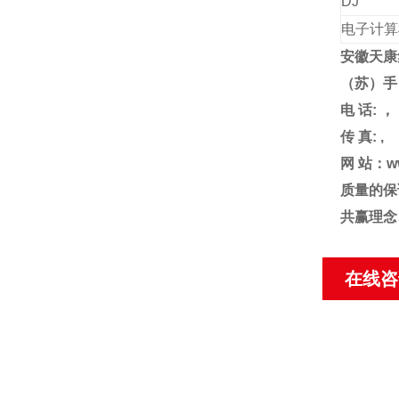
DJ
电子计算
安徽天康
（苏）手
电
话
:
，
传
真
: ,
网
站：
w
质量的保
共赢理念
在线咨