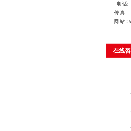
电
话
:
传
真
: ,
网
站：
在线咨