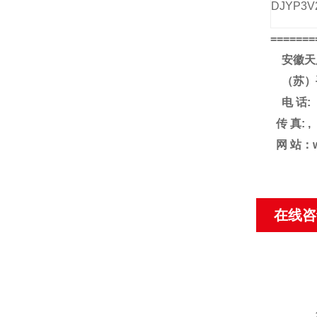
DJYP3V
=======
安徽天
（苏）
电
话
:
传
真
: ,
网
站：
在线咨