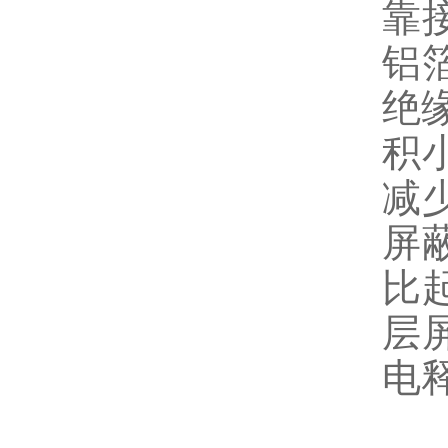
靠
铝
绝
积
减
屏
比
层
电