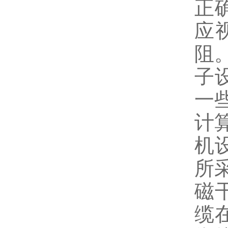
正
应
阻
子
一
计
机
所
磁
缆