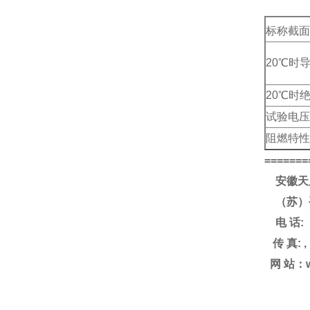
标称截面
20℃时
20℃时
试验电压
阻燃特性
=======
安徽天
（苏）
电
话
:
传
真
: ,
网
站：