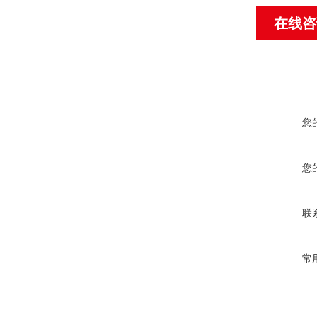
在线咨
您
您
联
常