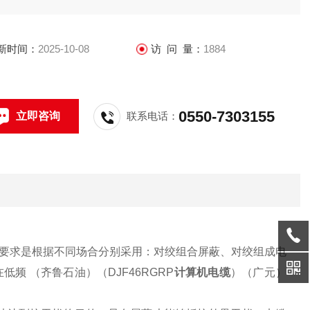
YJVP3R、ZR-DJYJPV22、ZR-DJYJPVP22、Z
新时间：
2025-10-08
访 问 量：
1884
0550-7303155
立即咨询
联系电话：
要求是根据不同场合分别采用：对绞组合屏蔽、对绞组成电
 （齐鲁石油）（DJF46RGRP
计算机电缆
）（广元）