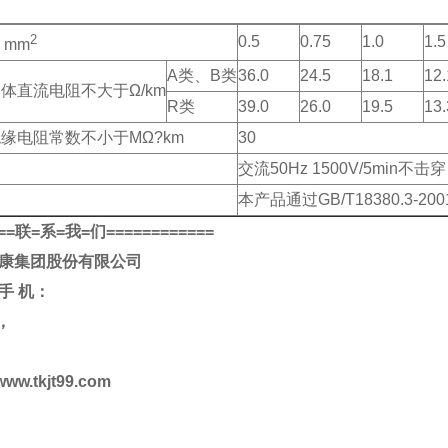
2
0.5
0.75
1.0
1.5
 mm
A类、B类
36.0
24.5
18.1
12.
导体直流电阻不大于Ω/km
R类
39.0
26.0
19.5
13.
绝缘电阻常数不小于MΩ?km
30
交流50Hz 1500V/5min不击穿
本产品通过GB/T18380.3-20
==
联
=
系
=
我
=
们
============
康集团股份有限公司
手
机：
，
www.tkjt99.com