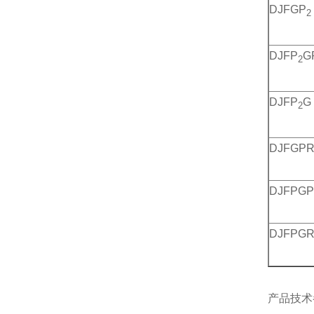
DJFGP
2
DJFP
G
2
DJFP
G
2
DJFGP
DJFPG
DJFPG
产品技术