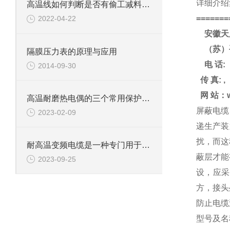
详细介绍
高温线如何判断是否有偷工减料？储存有哪些注意事项？
=======
2022-04-22
安徽天
（苏）
隔膜压力表的原理与应用
电
话
:
2014-09-30
传
真
: ,
网
站：
高温耐磨热电偶的三个常用保护套管材质
屏蔽电缆
2023-02-09
递生产装
扰，而这
耐高温变频电缆是一种专门用于高温和变频器环境的电缆
蔽层才能
2023-09-25
设，应采
方，接头
防止电缆
型号及名