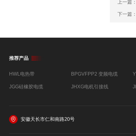
上一篇
下一篇
推荐产品
HWL电热带
BPGVFPP2 变频电缆
JGG硅橡胶电缆
JHXG电机引接线
安徽天长市仁和南路20号