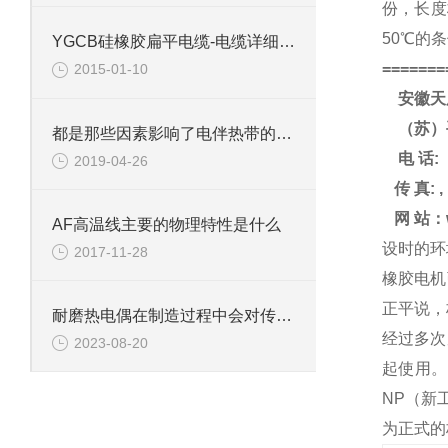
份，长度
50℃的
YGCB硅橡胶扁平电缆-电缆详细参数
=======
2015-01-10
安徽天
（苏）
都是那些因素影响了电伴热带的寿命与质量？
电
话
:
2019-04-26
传
真
: ,
网
站：
AF高温线主要的物理特性是什么
设时的环
2017-11-28
橡胶电机
正平说，
耐磨热电偶在制造过程中会对传感器进行防腐蚀处理
经过多次
2023-08-20
起使用。
NP（新
为正式的