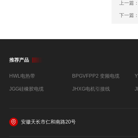
上一篇
下一篇
推荐产品
HWL电热带
BPGVFPP2 变频电缆
JGG硅橡胶电缆
JHXG电机引接线
安徽天长市仁和南路20号