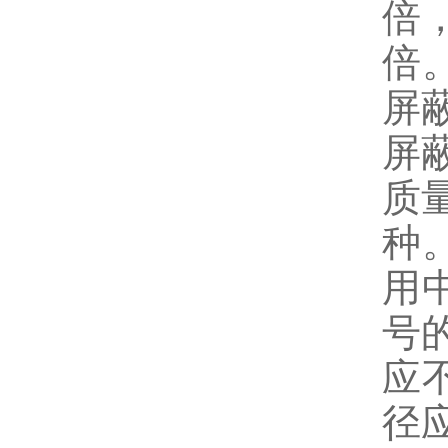
倍
倍
屏
屏
质
种
用
号
应
径