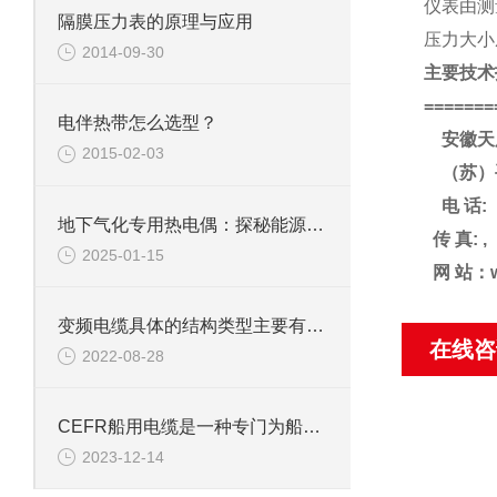
仪表由测
隔膜压力表的原理与应用
压力大小
2014-09-30
主要技术
=======
电伴热带怎么选型？
安徽天
2015-02-03
（苏）
电
话
:
地下气化专用热电偶：探秘能源开采的温度“探针”
传
真
: ,
2025-01-15
网
站：
变频电缆具体的结构类型主要有哪些？
在线咨
2022-08-28
CEFR船用电缆是一种专门为船舶和海洋工程应用而设计的电缆
2023-12-14