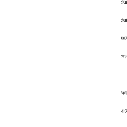
您
您
联
常
详
补