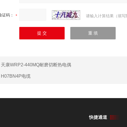
验证码：
请输入计算结果（填写
：
天康WRP2-440MQ耐磨切断热电偶
：
H07BN4P电缆
快捷通道