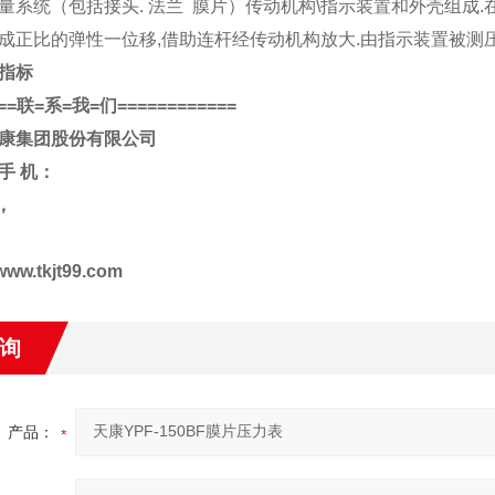
量系统（包括接头. 法兰 膜片）传动机构\指示装置和外壳组成
成正比的弹性一位移,借助连杆经传动机构放大.由指示装置被测压
指标
==
联
=
系
=
我
=
们
============
康集团股份有限公司
手
机：
，
www.tkjt99.com
询
产品：