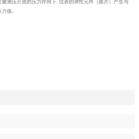
.在被测压介质的压力作用下. 仪表的弹性元件（膜片）产生与
力值..