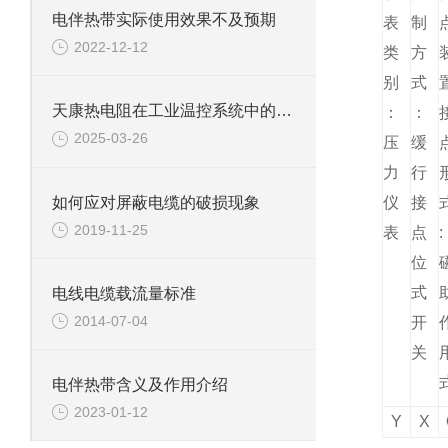
电伴热带实际使用效果不及预期
表
制
2022-12-12
类
方
别
式
天康热电阻在工业温控系统中的应用与优化
：
：
2025-03-26
压
缓
力
行
如何应对屏蔽电缆的破损现象
仪
接
2019-11-25
表
点
:
位
式
电线电缆载流量标准
2014-07-04
开
关
电伴热带含义及作用介绍
2023-01-12
Y
X