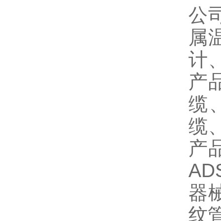
公
属
计
产
缆
缆
产
A
器
纹