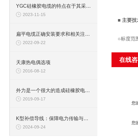
YGC硅橡胶电缆的特点在于其采用硅橡胶作为绝缘材料
2023-11-15
■
主要技
扁平电缆正确安装要求和相关注意事项有那些?
○标度范
2022-09-22
型号
在线咨
天康热电偶选项
2016-08-12
外力是一个很大的造成硅橡胶电缆破损的因素
YTS-10
2019-09-17
您
YTS-150
K型补偿导线：保障电力传输与温度测量的关键技术
您
2024-09-24
○使用环境条件
-40~2