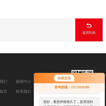
波纹管等；;,企业连续多年被评为“全国重合同守信用企
国电子” 、“中国电线电缆20强企业”；“天仪”、“洲鸽”牌仪
1：2008质量管理体系认证、ISO14001:2004环境管理
B—2009国军标质量管理体系认证。
返回列表
在线交流
我们
新闻中心
扫码添加微信
您好！欢迎前来咨询，很高兴为您
咨询热线：13721010288
服务，请问您要咨询什么问题呢？
留言
联系我们
您好，看您停留很久了，是否找到