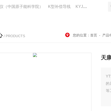
仪（中国原子能科学院）
K型补偿导线
KYJV22控制电缆供应
心
您的位置：
首页
-
产品
/ PRODUCTS
天康
Y
的
等