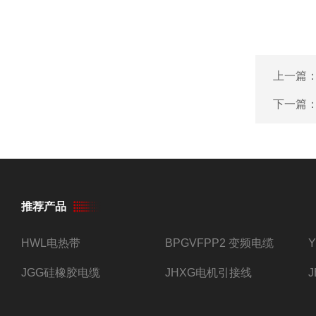
剂、颗粒
业”、“省
表、电缆产
体系认证、
上一篇
下一篇
推荐产品
HWL电热带
BPGVFPP2 变频电缆
JGG硅橡胶电缆
JHXG电机引接线