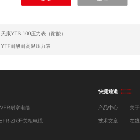
、胶囊和医疗器械等；公司同时生产管阀件、电缆桥架、钢管、
级依法纳税企业”、“省级高新技术企业”、“银行资信AA*企业”、“中
品荣获“*”、“安徽省产品”等荣誉称号；我公司已分别通过“ISO900
GB/T28001—2001职业健康安全管理体系认证及GJB9001
：
天康YTS-100压力表（耐酸）
：
YTF耐酸耐高温压力表
快捷通道
YVFR耐寒电缆
产品中心
关于
JEFR-ZR开关柜电缆
技术文章
在线