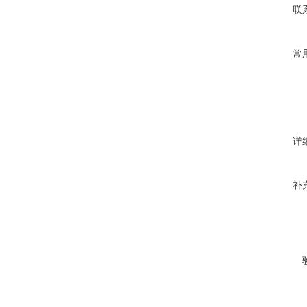
相对湿度
联
○湿度影响：
常
■
外形尺
型号
详
YTS-100
补
YTS-150
公司主要
度计、温
缆、计算
扁平电缆