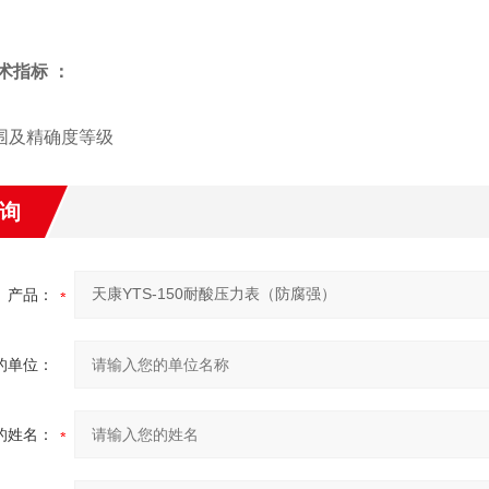
术指标 ：
围及精确度等级
标度范围
(MPa)
精确度等
询
0～0.1;0～0.16;0-0.25;
O～0.4;0～0.6;O～1;O～1.6;0～2.5;0～4;O～6;0～10;
产品：
O～16;0～25;
0
0～40;0～60;
的单位：
-0.1～O;-0.1～0.06;-0.1～O.15;-0.1～0.3;-0.1～0.5;
1．6
-0.1～0.9;-0.1～1.5;-0.1～2.4
的姓名：
：-40~70℃
00℃，（YTH型）