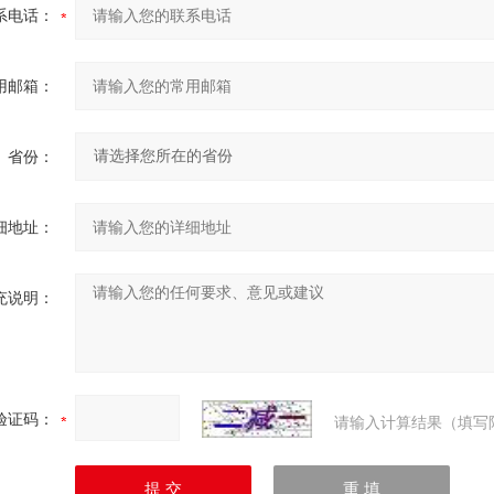
不大于85%
系电话：
使用温度偏离20±5℃时，其温度福建误差不大于0.04%/℃。
用邮箱：
寸：
省份：
D
H
L
d
h
H1
细地址：
100
90
20
M20×1.5
21
50
充说明：
150
115
20
M20×1.5
21
50
开发、制造和销售仪器仪表、电线电缆和光纤光缆等产品，目
度变送器、压力表、压力变送器、液位计、液位变送器、流量
验证码：
请输入计算结果（填写
机电缆、交联电缆、补偿电缆、仪表信号电缆、阻燃电缆、防
、变频电缆、电伴热带等；通信光缆产品包括中心束管式光缆、