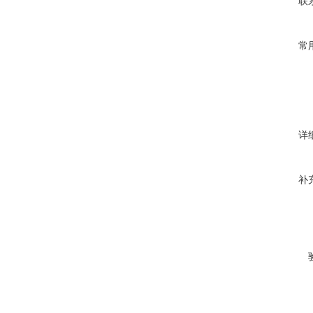
联
常
详
补