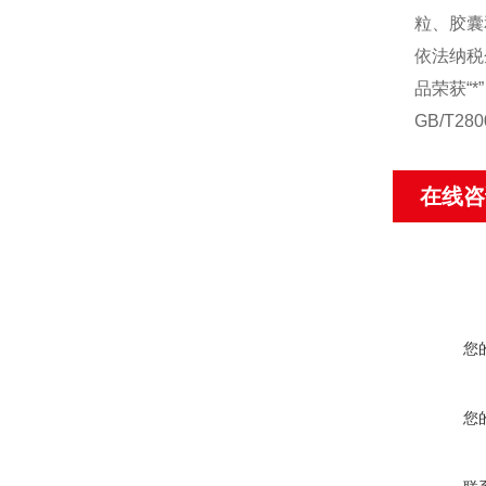
粒、胶囊
依法纳税
品荣获“*
GB/T2
在线咨
您
您