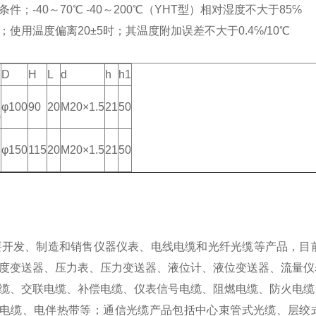
件；-40～70℃ -40～200℃（YHT型）相对湿度不大于85℅
；使用温度偏离20±5时；其温度附加误差不大于0.4℅/10℃
D
H
L
d
h
h1
φ100
90
20
M20×1.5
21
50
0
φ150
115
20
M20×1.5
21
50
要开发、制造和销售仪器仪表、电线电缆和光纤光缆等产品，目
度变送器、压力表、压力变送器、液位计、液位变送器、流量仪
缆、交联电缆、补偿电缆、仪表信号电缆、阻燃电缆、防火电缆
电缆、电伴热带等；通信光缆产品包括中心束管式光缆、层绞式