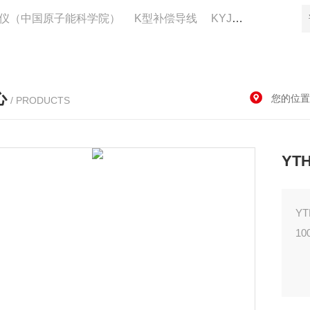
仪（中国原子能科学院）
K型补偿导线
KYJV22控制电缆供应
心
您的位置
/ PRODUCTS
YT
Y
1