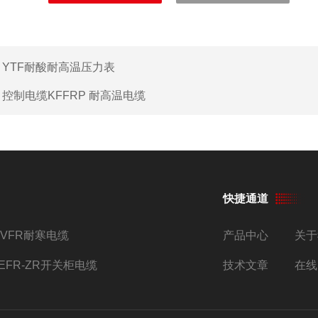
：
YTF耐酸耐高温压力表
：
控制电缆KFFRP 耐高温电缆
快捷通道
YVFR耐寒电缆
产品中心
关于
JEFR-ZR开关柜电缆
技术文章
在线