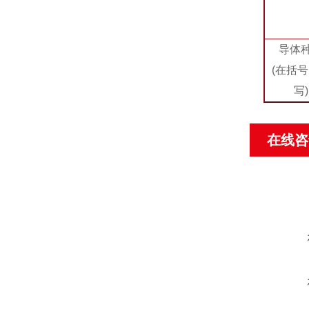
导体
(在括
写)
在线咨