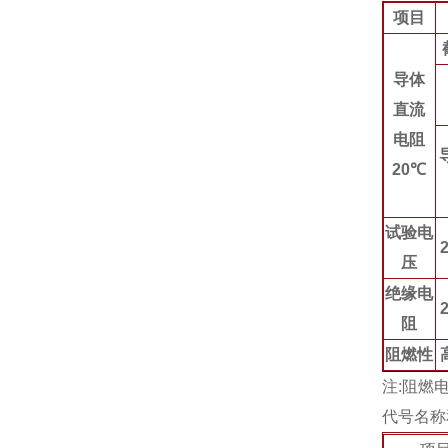
项目
导体
直流
电阻
20℃
试验电
2
压
绝缘电
2
阻
阻燃性
注:阻燃
代号名称