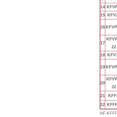
14
KFV
15
KFV
16
KFVP
KFVP
17
22
18
KFV
19
KFVP
KFVP
20
32
21
KFF
22
KFF
NF-K