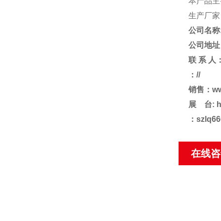
本产品主
生产厂家
公司名称
公司地址
联 系 人
：//
销售：ww
展 台:
h
：szlq666
在线咨