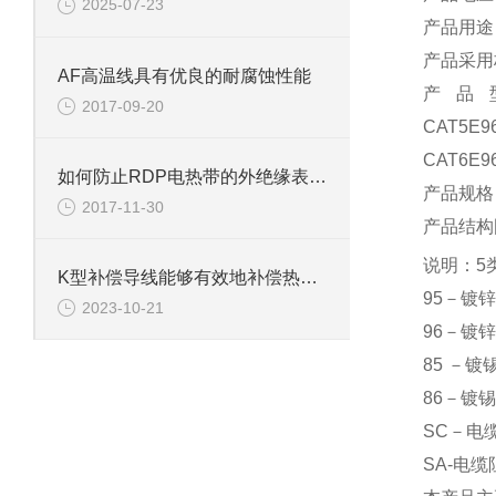
2025-07-23
产品用途
产品采用标
AF高温线具有优良的耐腐蚀性能
产品型号：
2017-09-20
CAT5E9
CAT6E9
如何防止RDP电热带的外绝缘表面层破损？
产品规格：4
2017-11-30
产品结
说明：5
K型补偿导线能够有效地补偿热电偶在温度测量中的误差
95－镀
2023-10-21
96－镀
85 －
86－镀
SC－电缆
SA-电缆