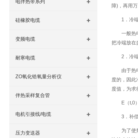
电伴热带系列
障)，再用
1．冷端
硅橡胶电缆
一般热电偶
变频电缆
把冷端放在
2．冷端
耐寒电缆
由于热电偶
ZO氧化锆氧量分析仪
度的，因此
度值，为求
伴热采样复合管
E（t,0）= 
电机引接线/电缆
3．补偿
为了使热电
压力变送器