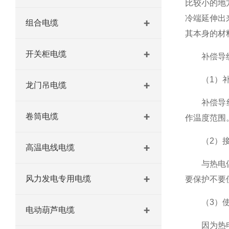
比较小的地
冷端延伸出
组合电缆
其本身的材
开关柜电缆
补偿导线
（1）补
龙门吊电缆
补偿导线一
卷筒电缆
作温度范围。
（2）接
高温电线电缆
与热电偶接
风力发电专用电缆
要保护不要
（3）使
电动葫芦电缆
因为热电偶