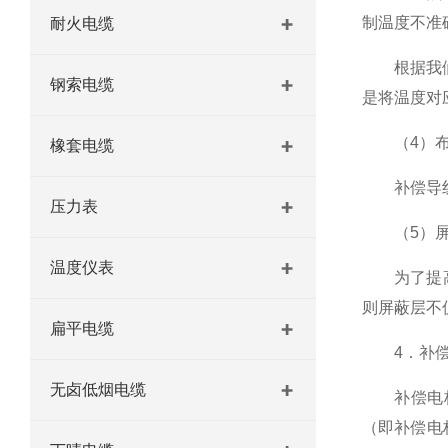
制温度不准
耐火电缆
根据我们的
钢索电缆
是将温度对
（4）布
橡套电缆
补偿导线布
压力表
（5）屏
温度仪表
为了提高热
则屏蔽层不
扁平电缆
4．补偿
无卤低烟电缆
补偿电桥法
（即补偿电桥