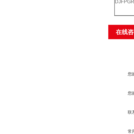
DJFPG
在线咨
您
您
联
常