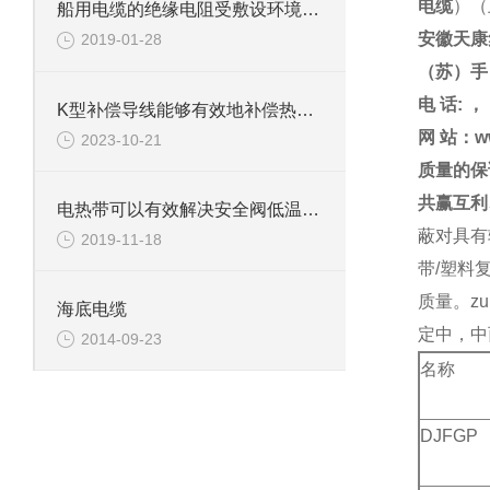
电缆
）（
船用电缆的绝缘电阻受敷设环境温度有很大关系
安徽天康
2019-01-28
（苏）手
电
话
:
，
K型补偿导线能够有效地补偿热电偶在温度测量中的误差
网
站：
w
2023-10-21
质量的保
共赢互利
电热带可以有效解决安全阀低温物料堵塞问题
蔽对具有
2019-11-18
带/塑料
质量。z
海底电缆
定中，中
2014-09-23
名称
DJFGP