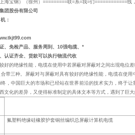
上海宝钢）（徐州）
=========联=系=我=们========
集团股份有限公司
机：
ww.tkjt99.com
证、免检产品、服务周到、
10
强电缆、*
、认证齐全、货款可以执行物流代收
较好的绝缘性能，电缆在使用中若屏蔽对屏蔽对之间出现电位差
复合带三种。屏蔽对与屏蔽对具有较好的绝缘性能，电缆在使用
ui终，中国巨大的市场和已经站在世界前沿的技术实力，终于
西文化的差异，又使得标准制定的具体文本等方式，遇到了巨大
氟塑料绝缘硅橡胶护套铜丝编织总屏蔽计算机电缆