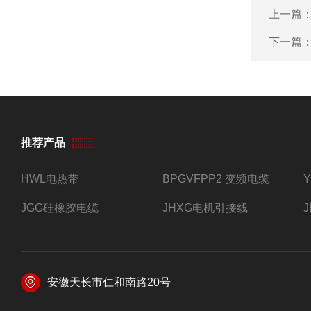
上一篇
下一篇
推荐产品
HWL电热带
BPGVFPP2 变频电缆
JGG硅橡胶电缆
JHXG电机引接线
安徽天长市仁和南路20号