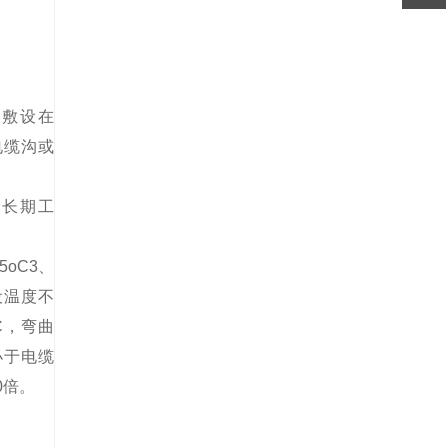
敷设在
电缆沟或
。
长期工
：
65oC3
、
设温度不
C，弯曲
小于电缆
0倍。