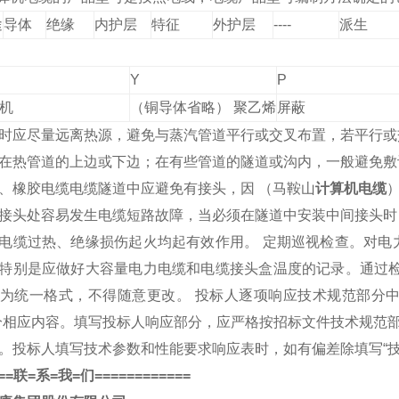
途
导体
绝缘
内护层
特征
外护层
----
派生
Y
P
机
（铜导体省略） 聚乙烯
屏蔽
时应尽量远离热源，避免与蒸汽管道平行或交叉布置，若平行或
在热管道的上边或下边；在有些管道的隧道或沟内，一般避免敷
、橡胶电缆电缆隧道中应避免有接头，因 （马鞍山
计算机电缆
）
接头处容易发生电缆短路故障，当必须在隧道中安装中间接头时
电缆过热、绝缘损伤起火均起有效作用。 定期巡视检查。对电
特别是应做好大容量电力电缆和电缆接头盒温度的记录。通过检
为统一格式，不得随意更改。 投标人逐项响应技术规范部分中“1 
分相应内容。填写投标人响应部分，应严格按招标文件技术规范部
。投标人填写技术参数和性能要求响应表时，如有偏差除填写“技
==
联
=
系
=
我
=
们
============