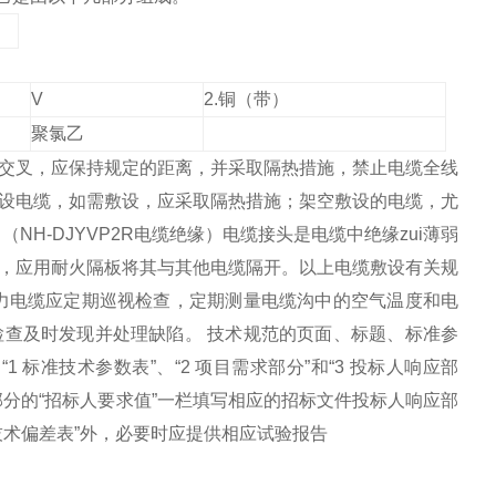
V
2.
铜（带）
聚氯乙
交叉，应保持规定的距离，并采取隔热措施，禁止电缆全线
设电缆，如需敷设，应采取隔热措施；架空敷设的电缆，尤
（NH-DJYVP2R电缆绝缘）电缆接头是电缆中绝缘zui薄弱
，应用耐火隔板将其与其他电缆隔开。以上电缆敷设有关规
力电缆应定期巡视检查，定期测量电缆沟中的空气温度和电
查及时发现并处理缺陷。 技术规范的页面、标题、标准参
标准技术参数表”、“2 项目需求部分”和“3 投标人响应部
分的“招标人要求值”一栏填写相应的招标文件投标人响应部
术偏差表”外，必要时应提供相应试验报告