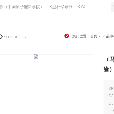
仪（中国原子能科学院）
K型补偿导线
KYJV22控制电缆供应
心
您的位置：
首页
-
产品中
/ PRODUCTS
（马
缘
Z
D
DJ
、Z