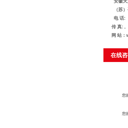
安徽天
（苏）
电
话
:
传
真
: ,
网
站：
在线咨
您
您