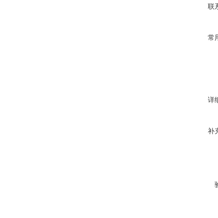
联
常
详
补