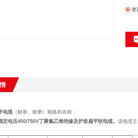
更
情
扁平电缆
（耐寒、耐磨）规格和名称：
额定电压450/750V丁聚氯乙烯绝缘及护套扁平软电缆。
该电缆主