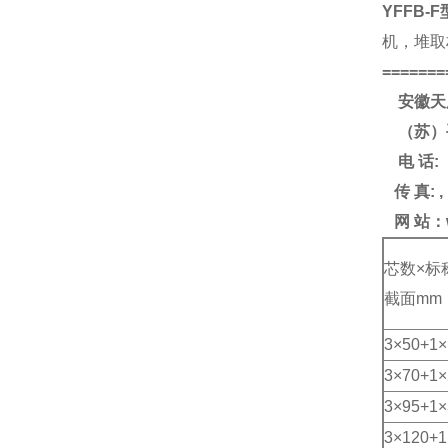
YFFB-F
机，堆取
=======
安徽天
（苏）
电
话
:
传
真
: ,
网
站：
芯数×标
截面mm
3×50+1×
3×70+1×
3×95+1×
3×120+1