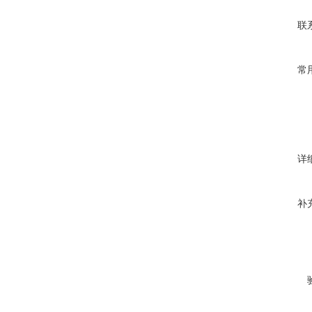
联
常
详
补