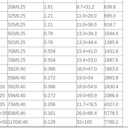
206/0.25
1.91
9.7×31.2
636.6
325/0.25
1.21
11.0×28.0
695.0
325/0.25
1.21
11.0×36.0
918.7
503/0.25
0.78
13.3×34.3
1044.4
503/0.25
0.78
13.3×44.4
1385.9
708/0.25
0.554
15.4×41.0
1431.8
708/0.25
0.554
15.4×53.0
1897.6
392/0.40
0.386
18.0×47.0
1963.0
556/0.40
0.272
19.0×54
2863.9
16
392/0.40
0.386
18.0×54.9
2430.4
25
556/0.40
0.272
19.0×65.9
3386.4
35
734/0.40
0.206
21.7×76.5
4327.0
×35
938/0.40
0.161
26.0×88.4
5778.5
×50
1170/0.40
0.129
32×105
7780.2