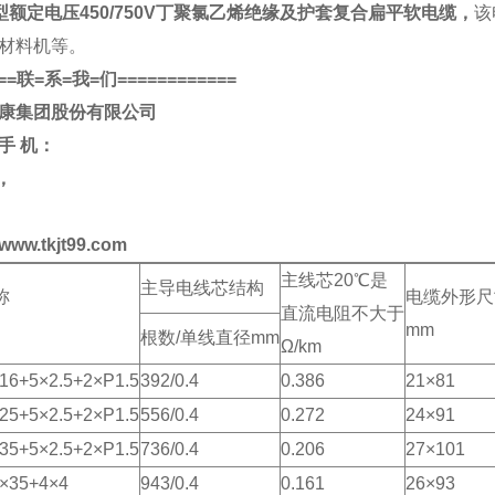
型额定电压450/750V丁聚氯乙烯绝缘及护套复合扁平软电缆，
该
材料机等。
==
联
=
系
=
我
=
们
============
康集团股份有限公司
手
机：
，
www.tkjt99.com
主线芯20℃是
主导电线芯结构
称
电缆外形尺
直流电阻不大于
mm
根数/单线直径mm
Ω/km
16+5×2.5+2×P1.5
392/0.4
0.386
21×81
25+5×2.5+2×P1.5
556/0.4
0.272
24×91
35+5×2.5+2×P1.5
736/0.4
0.206
27×101
×35+4×4
943/0.4
0.161
26×93