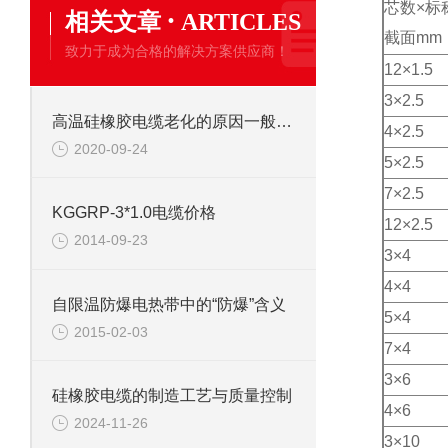
芯数×标
·
相关文章
ARTICLES
截面mm
致力于成为合格的解决方案供应商！
12×1.5
3×2.5
高温硅橡胶电缆老化的原因一般有几种
4×2.5
2020-09-24
5×2.5
7×2.5
KGGRP-3*1.0电缆价格
12×2.5
2014-09-23
3×4
4×4
自限温防爆电热带中的“防爆”含义
5×4
2015-02-03
7×4
3×6
硅橡胶电缆的制造工艺与质量控制
4×6
2024-11-26
3×10