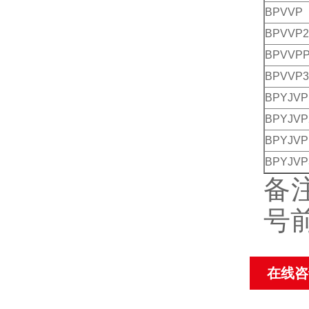
BPVVP
BPVVP2
BPVVPP
BPVVP3
BPYJVP
BPYJVP
BPYJVP
BPYJVP
备
号前
在线咨