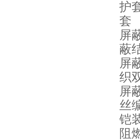
护
套
屏
蔽
屏
织
屏
丝
铠