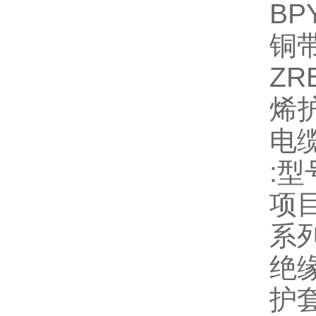
BP
铜
ZR
烯
电
:
系
绝
护