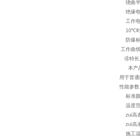
绕曲半径：
绝缘电阻
工作电压：
10℃时输
防爆标志：
工作曲
④特长系
本产
用于普通
性能参数
标准颜
温度范围
zui高表
zui高承
施工温度