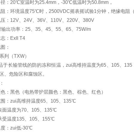
20℃室温时为25.4mm，-30℃低温时为50.8mm，
：环境温度75℃时，2500VDC摇表摇试验1分钟，绝缘电阻（导
12V、24V、36V、110V、220V、380V
出功率：25、35、45、55、65、75W/m
ExII T4
线图：
列（TXW）
品于长输管线的防的冻和恒温，zui高维持温度为65、105、135
区、危险区和腐蚀区。
：
色：黑色（电热带护层颜色：黑色、棕色、红色）
：zui高维持温度65、105、135℃
面温度为70、105、135℃
受温度135、105、155℃
：zui低-30℃