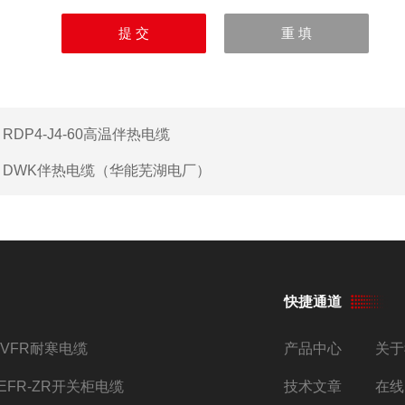
：
RDP4-J4-60高温伴热电缆
：
DWK伴热电缆（华能芜湖电厂）
快捷通道
YVFR耐寒电缆
产品中心
关于
JEFR-ZR开关柜电缆
技术文章
在线