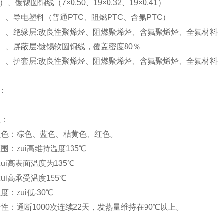
锡圆铜线（7×0.50、19×0.32、19×0.41）
导电塑料（普通PTC、阻燃PTC、含氟PTC）
绝缘层:改良性聚烯烃、阻燃聚烯烃、含氟聚烯烃、全氟材料
屏蔽层:镀锡软圆铜线，覆盖密度80％
护套层:改良性聚烯烃、阻燃聚烯烃、含氟聚烯烃、全氟材料
：
数：
色：棕色、蓝色、桔黄色、红色。
：zui高维持温度135℃
高表面温度为135℃
高承受温度155℃
：zui低-30℃
：通断1000次连续22天，发热量维持在90℃以上。