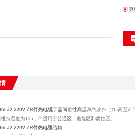
更
情
m-J2-220V-ZR伴热电缆
于需间歇性高温蒸气吹扫（zui高至21
i高维持温度为135，伴适用于普通区、危险区和腐蚀区。
m-J2-220V-ZR伴热电缆
结构