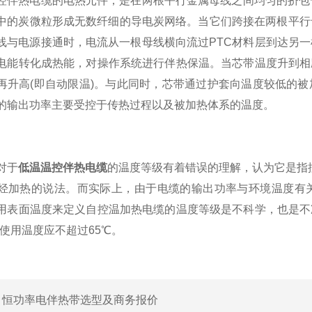
热电缆的电热元件，是在两根平行金属母线之间均匀的挤包一层
中的炭微粒形成无数纤细的导电炭网络。当它们跨接在两根平行
线与电源接通时，电流从一根母线横向流过PTC材料层到达另一
电能转化成热能，对操作系统进行伴热保温。当芯带温度升到相
再升高(即自动限温)。与此同时，芯带通过护套向温度较低的
的输出功率主要受控于传热过程以及被加热体系的温度。
对于
低温温控伴热电缆
的温度等级有着错误的理解，认为它是指控温
烃加热的说法。而实际上，由于电缆的输出功率与环境温度有
用表面温度来定义自控温加热电缆的温度等级是不科学，也是不
续使用温度应不超过65℃。
：
恒功率电伴热带选型及商务报价