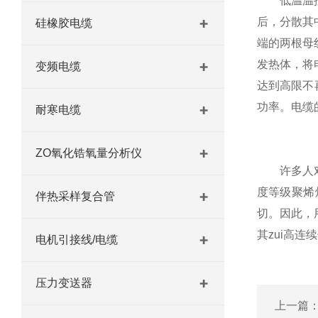
低温温控伴
后，分散其
硅橡胶电缆
端的两根母
发热体，将
变频电缆
达到高限不
功率。电缆
耐寒电缆
ZO氧化锆氧量分析仪
许多人
度等级聚烯
伴热采样复合管
切。因此，
其zui高连
电机引接线/电缆
压力变送器
上一篇