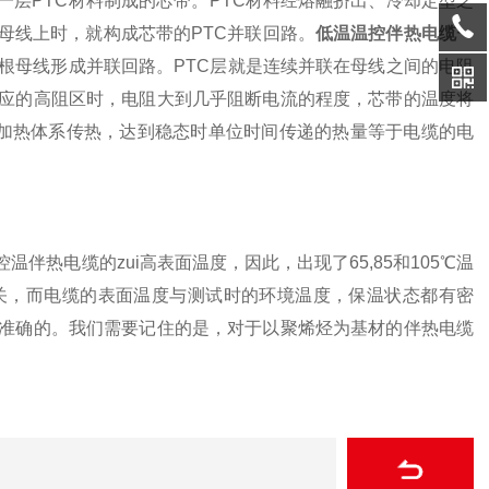
PTC材料制成的芯带。PTC材料经熔融挤出、冷却定型之
母线上时，就构成芯带的PTC并联回路。
低温温控伴热电缆
一
根母线形成并联回路。PTC层就是连续并联在母线之间的电阻
应的高阻区时，电阻大到几乎阻断电流的程度，芯带的温度将
被加热体系传热，达到稳态时单位时间传递的热量等于电缆的电
伴热电缆的zui高表面温度，因此，出现了65,85和105℃温
关，而电缆的表面温度与测试时的环境温度，保温状态都有密
准确的。我们需要记住的是，对于以聚烯烃为基材的伴热电缆