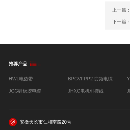
上一篇
下一篇
推荐产品
HWL电热带
BPGVFPP2 变频电缆
JGG硅橡胶电缆
JHXG电机引接线
安徽天长市仁和南路20号