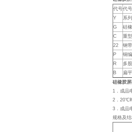
代号
代
Y
系
G
硅
C
重
22
钢
P
铜
R
多
B
扁
硅橡胶屏
1．成品
2．20℃
3．成品电
规格及结