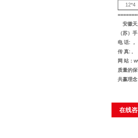
12*4
=======
安徽天
（苏）手
电
话
:
，
传
真
: ,
网
站：
w
质量的保
共赢理念
在线咨