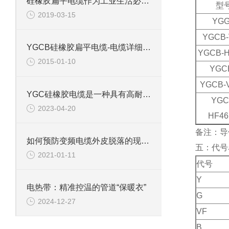
硅橡胶扁平电缆作为工业生活必需品如何预防老化
型
2019-03-15
YG
YGCB
YGCB硅橡胶扁平电缆-电缆详细参数
YGCB-
2015-01-10
YGC
YGCB-
YGC硅橡胶电缆是一种具有高耐热性能的电缆
YGC
2023-04-20
HF4
备注：导
如何预防变频电缆外皮脱落的现象呢？
五：代号
2021-01-11
代号
Y
电热带：精准控温的管道“保暖衣”
G
2024-12-27
V
F
B