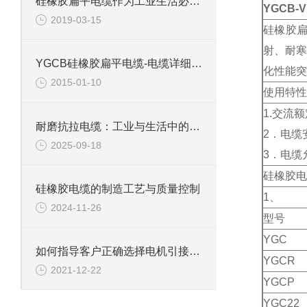
硅橡胶扁平电缆作为工业生活必需品如何预防老化
YGCB
2019-03-15
硅橡胶扁
射、耐寒
YGCB硅橡胶扁平电缆-电缆详细参数
化性能突
2015-01-10
使用特性
1.交流额
耐磨抗拉电缆：工业与生活中的坚韧纽带
2．电缆
2025-09-18
3．电缆
硅橡胶电
硅橡胶电缆的制造工艺与质量控制
1、
2024-11-26
型号
YGC
如何指导客户正确选择电机引接线分以下两个方面
YGCR
2021-12-22
YGCP
YGC22