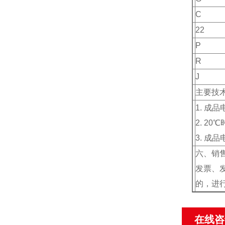
C
22
P
R
J
主要技
1. 成
2. 20
3. 成
六、销
发票、
的，进行
在线咨