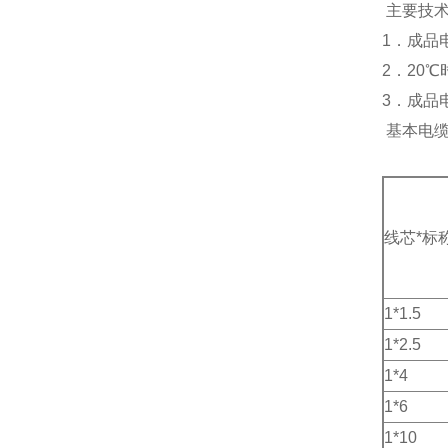
主要技
1．成品
2．20℃
3．成品电
基本电缆
线芯*标
1*1.5
1*2.5
1*4
1*6
1*10