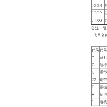
JGGR
JGGP
JHXG
备注：阻
代号名
代号
代
Y
系
G
硅
C
重
22
钢
P
铜
R
多
J
电