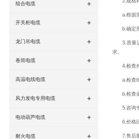
2.规格
组合电缆
a.根据实
开关柜电缆
b.确定所
龙门吊电缆
3.质量认
求。
卷筒电缆
4.检查
高温电线电缆
a.检查绝
b.检查金
风力发电专用电缆
5.咨询专
电动葫芦电缆
6.价格比
7.售后服
耐火电缆