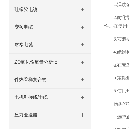
1.温度范
硅橡胶电缆
2.耐化学
性。在使用
变频电缆
3.安装要
耐寒电缆
4.绝缘
ZO氧化锆氧量分析仪
a.在安装
b.定期进
伴热采样复合管
5.使用环
电机引接线/电缆
购买YGC
压力变送器
1.选择正