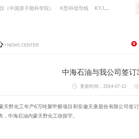
仪（中国原子能科学院）
K型补偿导线
KYJV22控制电缆供应
心
/ NEWS CENTER
中海石油与我公司签订3
更新时间：2014-07-12
蒙天野化工年产
6
万吨聚甲醛项目和安徽天康股份有限公司签
表，
中海石油内蒙天野化工
徐探宇。