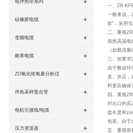
电伴热带系列
一、ZR-K
一般来说，
硅橡胶电缆
歌”，采用
二、重视Z
变频电缆
虽然高温电
（如载流量
耐寒电缆
三、按要求
由于敷设环
ZO氧化锆氧量分析仪
意。并且，
料更应确保
伴热采样复合管
四、重视ZR
对出口的高
电机引接线/电缆
盘长度和z
包装。由于
压力变送器
五、重视质