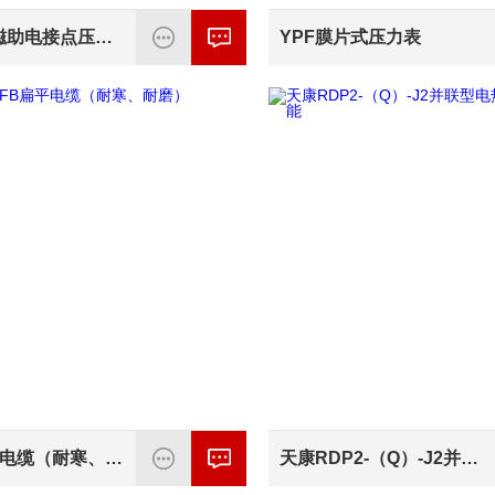
天康YXC磁助电接点压力表
YPF膜片式压力表
YFFB扁平电缆（耐寒、耐磨）
天康RDP2-（Q）-J2并联型电热带保温防爆性能