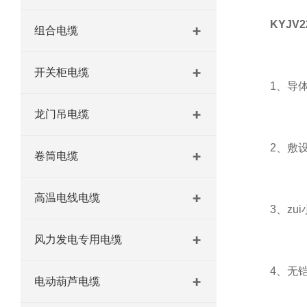
KYJV
组合电缆
开关柜电缆
1、导体长
龙门吊电缆
2、敷设时
卷筒电缆
高温电线电缆
3、zui
风力发电专用电缆
4、无铠装
电动葫芦电缆