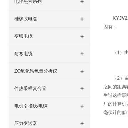
电伴热带系列
KYJV
硅橡胶电缆
因有：
变频电缆
（1）由于
耐寒电缆
ZO氧化锆氧量分析仪
（2）由于
之间的距离
伴热采样复合管
生过这样事
厂的计算机
电机引接线/电缆
毫伏计的低
压力变送器