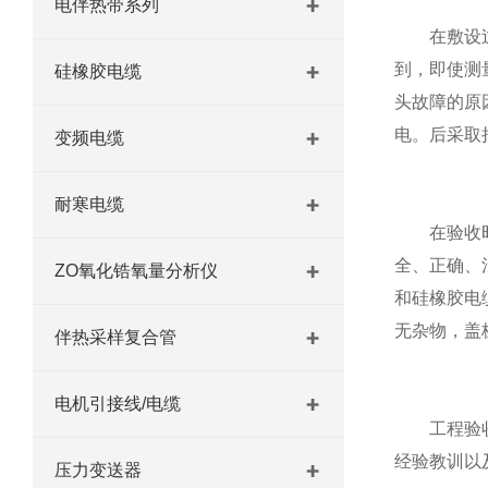
电伴热带系列
在敷设过
到，即使测
硅橡胶电缆
头故障的原
电。后采取
变频电缆
耐寒电缆
在验收时，
全、正确、
ZO氧化锆氧量分析仪
和硅橡胶电
无杂物，盖
伴热采样复合管
电机引接线/电缆
工程验收完
经验教训以
压力变送器