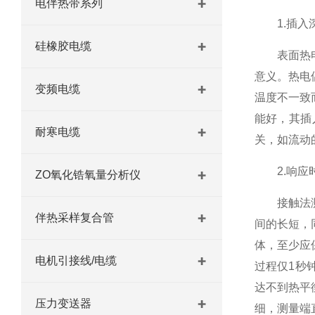
电伴热带系列
1.插入
硅橡胶电缆
表面热电偶
意义。热电
变频电缆
温度不一致
能好，其插
耐寒电缆
关，如流动
2.响应
ZO氧化锆氧量分析仪
接触法测温
伴热采样复合管
间的长短，
体，至少应
电机引接线/电缆
过程仅1秒
达不到热平
压力变送器
细，测量端